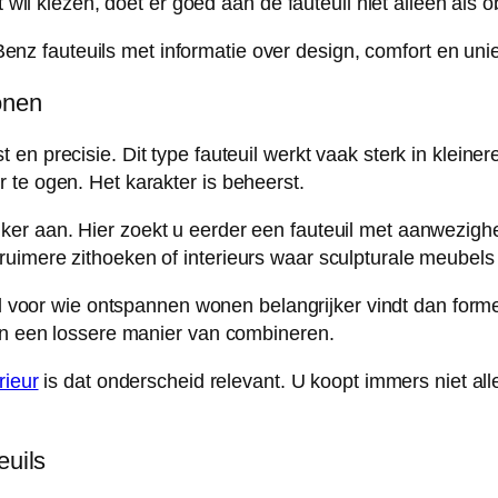
t wil kiezen, doet er goed aan de fauteuil niet alleen als o
onen
st en precisie. Dit type fauteuil werkt vaak sterk in kle
 te ogen. Het karakter is beheerst.
iker aan. Hier zoekt u eerder een fauteuil met aanwezig
uimere zithoeken of interieurs waar sculpturale meubels 
uil voor wie ontspannen wonen belangrijker vindt dan forme
 en een lossere manier van combineren.
rieur
is dat onderscheid relevant. U koopt immers niet al
euils