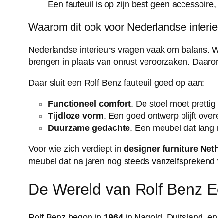
Een fauteuil is op zijn best geen accessoire,
Waarom dit ook voor Nederlandse interie
Nederlandse interieurs vragen vaak om balans. Wo
brengen in plaats van onrust veroorzaken. Daarom 
Daar sluit een Rolf Benz fauteuil goed op aan:
Functioneel comfort
. De stoel moet prettig 
Tijdloze vorm
. Een goed ontwerp blijft ove
Duurzame gedachte
. Een meubel dat lang 
Voor wie zich verdiept in
designer furniture Net
meubel dat na jaren nog steeds vanzelfsprekend 
De Wereld van Rolf Benz Ee
Rolf Benz begon in
1964
in Nagold, Duitsland, en