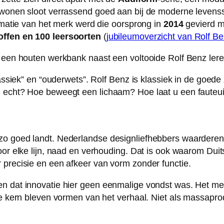
 wonen sloot verrassend goed aan bij de moderne levensst
ormatie van het merk werd die oorsprong in
2014
gevierd 
offen en 100 leersoorten
(
jubileumoverzicht van Rolf B
klassiek” en “ouderwets”. Rolf Benz is klassiek in de goed
 echt? Hoe beweegt een lichaam? Hoe laat u een fauteuil
 zo goed landt. Nederlandse designliefhebbers waardere
voor elke lijn, naad en verhouding. Dat is ook waarom D
 precisie en een afkeer van vorm zonder functie.
n dat innovatie hier geen eenmalige vondst was. Het merk
 de kern bleven vormen van het verhaal. Niet als massapr