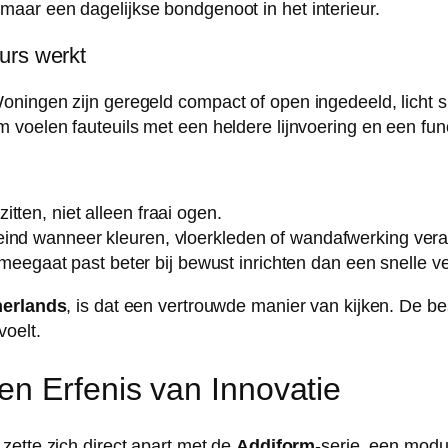
 maar een dagelijkse bondgenoot in het interieur.
urs werkt
ningen zijn geregeld compact of open ingedeeld, licht s
voelen fauteuils met een heldere lijnvoering en een funct
zitten, niet alleen fraai ogen.
reind wanneer kleuren, vloerkleden of wandafwerking ver
meegaat past beter bij bewust inrichten dan een snelle v
herlands
, is dat een vertrouwde manier van kijken. De bes
voelt.
n Erfenis van Innovatie
 zette zich direct apart met de
Addiform
-serie, een modul