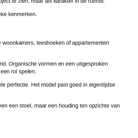
bject te zien, maar als karakter in de ruimte.
inere woonkamers, leeshoeken of appartementen
heid. Organische vormen en een uitgesproken
een rol spelen.
le perfectie. Het model past goed in eigentijdse
leen een stoel, maar een houding ten opzichte van