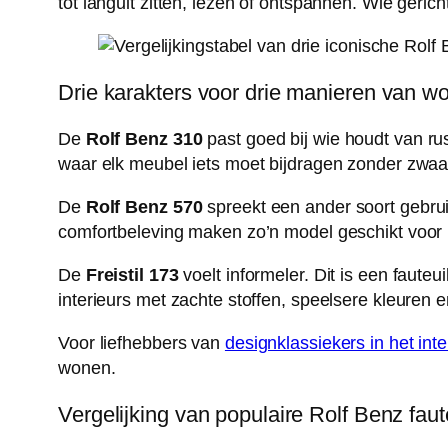
tot languit zitten, lezen of ontspannen. Wie gerich
Drie karakters voor drie manieren van w
De
Rolf Benz 310
past goed bij wie houdt van ru
waar elk meubel iets moet bijdragen zonder zwaar
De
Rolf Benz 570
spreekt een ander soort gebru
comfortbeleving maken zo’n model geschikt voor r
De
Freistil 173
voelt informeler. Dit is een faute
interieurs met zachte stoffen, speelsere kleuren
Voor liefhebbers van
designklassiekers in het inte
wonen.
Vergelijking van populaire Rolf Benz faut