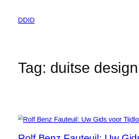
Ga
naar
DDID
de
inhoud
Tag:
duitse desig
Rolf Benz Fauteuil: Uw Gid