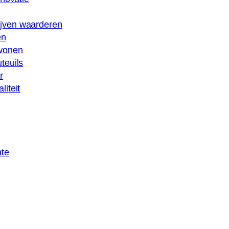
ijven waarderen
en
 wonen
teuils
r
iteit
mte