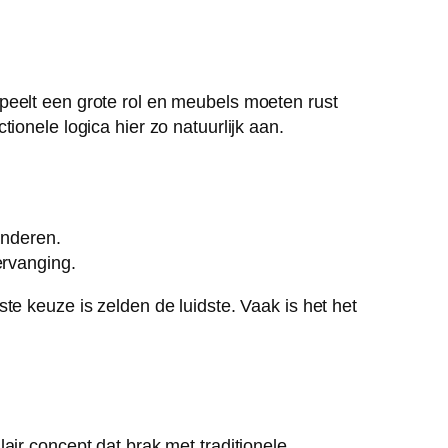
peelt een grote rol en meubels moeten rust
ionele logica hier zo natuurlijk aan.
anderen.
ervanging.
te keuze is zelden de luidste. Vaak is het het
air concept dat brak met traditionele